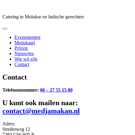
Skip
to
content
Catering in Molukse en Indische gerechten
Evenementen
Menukaart
Prijzen
Nieuwtjes
Wie wij zijn
Contact
Contact
Telefoonnummer:
06 – 27 55 15 80
U kunt ook mailen naar:
contact@medjamakan.nl
Adres:
Streilerweg 12
7384 CW WILP