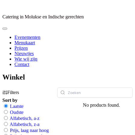
Skip
to
content
Catering in Molukse en Indische gerechten
Evenementen
Menukaart
Prijzen
Nieuwtjes
Wie wij zijn
Contact
Winkel
Filters
Sort by
No products found.
Laatste
Oudste
Alfabetisch, a-z
Alfabetisch, z-a
Prijs, laag naar hoog