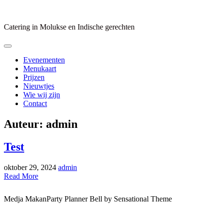
Skip
to
content
Catering in Molukse en Indische gerechten
Evenementen
Menukaart
Prijzen
Nieuwtjes
Wie wij zijn
Contact
Auteur:
admin
Test
on
oktober 29, 2024
admin
Test
Read More
Medja MakanParty Planner Bell by Sensational Theme